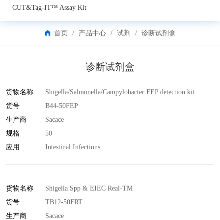
CUT&Tag-IT™ Assay Kit
专用细胞培养基
首页
/
产品中心
/
试剂
/
诊断试剂盒
干细胞培养基
常用培养基
诊断试剂盒
Elisa试剂盒
货物名称
Shigella/Salmonella/Campylobacter FEP detection kit
分子生物学试剂
货号
B44-50FEP
生产商
蛋白
Sacace
规格
50
免疫组化试剂
应用
Intestinal Infections
细胞生物学
美国Leinco 抗体
货物名称
Shigella Spp & EIEC Real-TM
其他试剂盒
货号
TB12-50FRT
其他试剂
生产商
Sacace