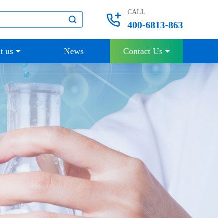
CALL
400-6813-863
t us
News
Contact Us