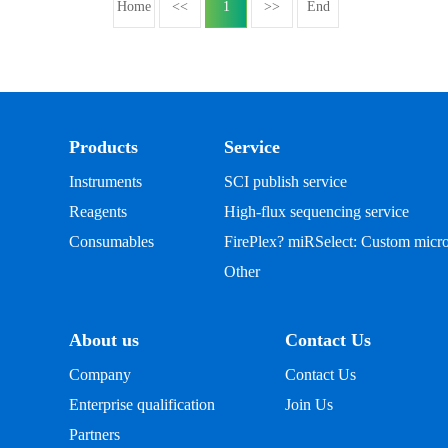
Home
<<
1
>>
End
Products
Service
Instruments
SCI publish service
Reagents
High-flux sequencing service
Consumables
FirePlex? miRSelect: Custom micr
Other
About us
Contact Us
Company
Contact Us
Enterprise qualification
Join Us
Partners