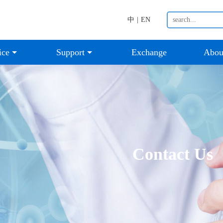
中
|
EN
ice
Support
Exchange
Abou
Contact Us