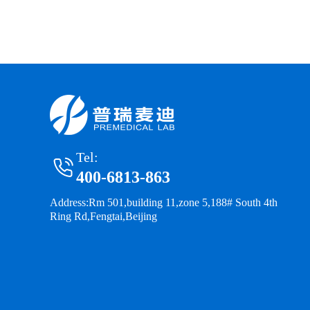
Tel:
400-6813-863
Address:Rm 501,building 11,zone 5,188# South 4th
Ring Rd,Fengtai,Beijing